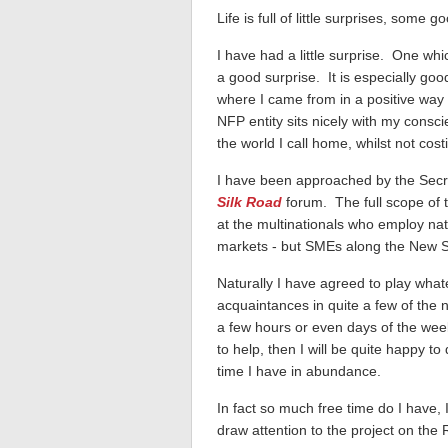
Life is full of little surprises, some
I have had a little surprise. One wh
a good surprise. It is especially goo
where I came from in a positive way a
NFP entity sits nicely with my consc
the world I call home, whilst not cos
I have been approached by the Secr
Silk Road
forum. The full scope of th
at the multinationals who employ na
markets - but SMEs along the New S
Naturally I have agreed to play what
acquaintances in quite a few of the na
a few hours or even days of the week
to help, then I will be quite happy t
time I have in abundance.
In fact so much free time do I have, I
draw attention to the project on th