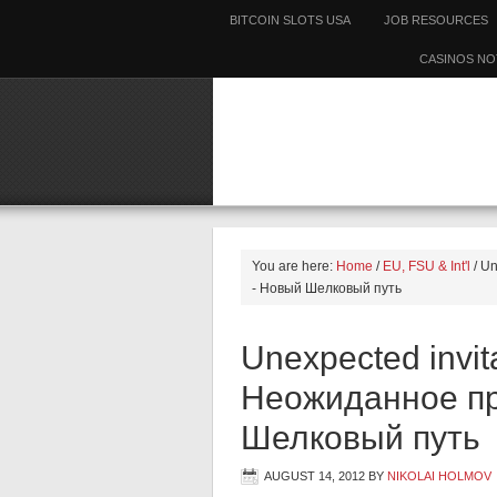
BITCOIN SLOTS USA
JOB RESOURCES
CASINOS NO
You are here:
Home
/
EU, FSU & Int'l
/
Un
- Новый Шелковый путь
Unexpected invit
Неожиданное пр
Шелковый путь
AUGUST 14, 2012
BY
NIKOLAI HOLMOV