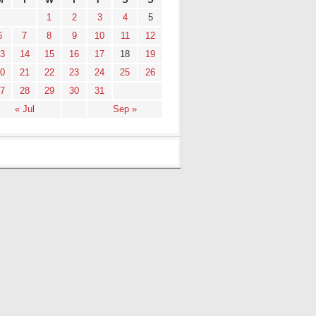
1
2
3
4
5
6
7
8
9
10
11
12
3
14
15
16
17
18
19
0
21
22
23
24
25
26
7
28
29
30
31
« Jul
Sep »