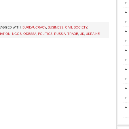
TAGGED WITH:
BUREAUCRACY
,
BUSINESS
,
CIVIL SOCIETY
,
IATION
,
NGOS
,
ODESSA
,
POLITICS
,
RUSSIA
,
TRADE
,
UK
,
UKRAINE