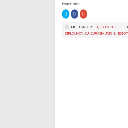
Share this:
Click
Click
Click
to
to
to
share
share
share
on
on
on
Twitter
Facebook
Google+
FILED UNDER:
EU, FSU & INT'L
(Opens
(Opens
(Opens
in
in
in
DIPLOMACY
,
EU
,
EURASIA UNION
,
NEGOT
new
new
new
window)
window)
window)