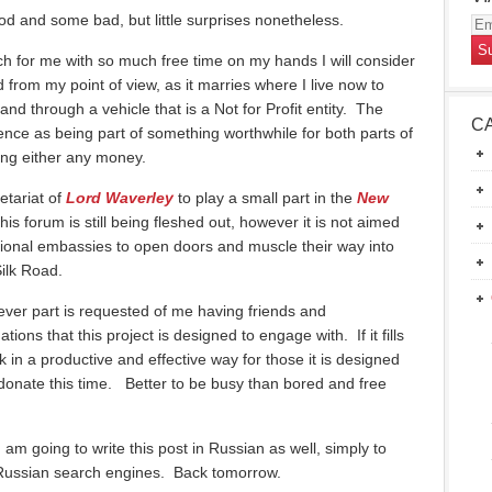
 good and some bad, but little surprises nonetheless.
Em
Ad
ich for me with so much free time on my hands I will consider
d from my point of view, as it marries where I live now to
nd through a vehicle that is a Not for Profit entity. The
C
ience as being part of something worthwhile for both parts of
ting either any money.
etariat of
Lord Waverley
to play a small part in the
New
is forum is still being fleshed out, however it is not aimed
tional embassies to open doors and muscle their way into
ilk Road.
ever part is requested of me having friends and
tions that this project is designed to engage with. If it fills
 in a productive and effective way for those it is designed
o donate this time. Better to be busy than bored and free
 am going to write this post in Russian as well, simply to
e Russian search engines. Back tomorrow.