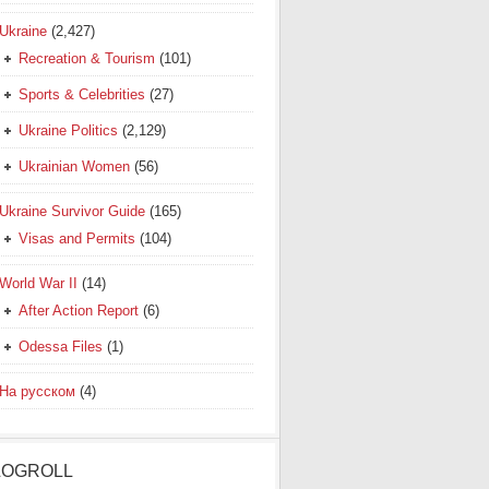
Ukraine
(2,427)
Recreation & Tourism
(101)
Sports & Celebrities
(27)
Ukraine Politics
(2,129)
Ukrainian Women
(56)
Ukraine Survivor Guide
(165)
Visas and Permits
(104)
World War II
(14)
After Action Report
(6)
Odessa Files
(1)
На русском
(4)
LOGROLL